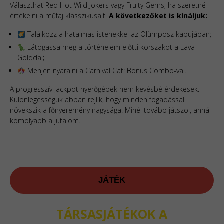
Választhat Red Hot Wild Jokers vagy Fruity Gems, ha szeretné
értékelni a műfaj klasszikusait.
A következőket is kínáljuk:
Találkozz a hatalmas istenekkel az Olümposz kapujában;
Látogassa meg a történelem előtti korszakot a Lava
Golddal;
Menjen nyaralni a Carnival Cat: Bonus Combo-val.
A progresszív jackpot nyerőgépek nem kevésbé érdekesek.
Különlegességük abban rejlik, hogy minden fogadással
növekszik a főnyeremény nagysága. Minél tovább játszol, annál
komolyabb a jutalom.
JÁTÉK
TÁRSASJÁTÉKOK A