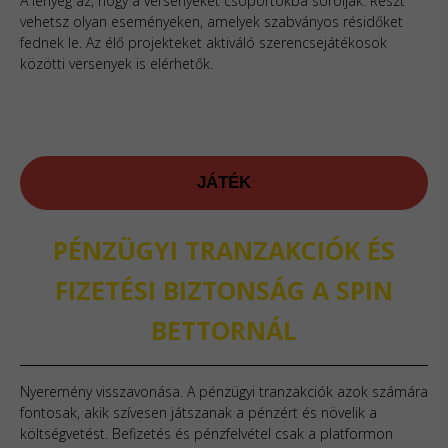
A lényeg az, hogy a versenyeket csoportokba sorolják. Részt
vehetsz olyan eseményeken, amelyek szabványos résidőket
fednek le. Az élő projekteket aktiváló szerencsejátékosok
közötti versenyek is elérhetők.
JÁTÉK
PÉNZÜGYI TRANZAKCIÓK ÉS
FIZETÉSI BIZTONSÁG A SPIN
BETTORNÁL
Nyeremény visszavonása. A pénzügyi tranzakciók azok számára
fontosak, akik szívesen játszanak a pénzért és növelik a
költségvetést. Befizetés és pénzfelvétel csak a platformon