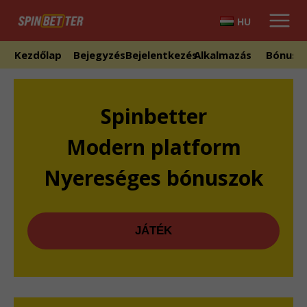
HU
Kezdőlap
Bejegyzés
Bejelentkezés
Alkalmazás
Bónusz
Spinbetter
Modern platform
Nyereséges bónuszok
JÁTÉK