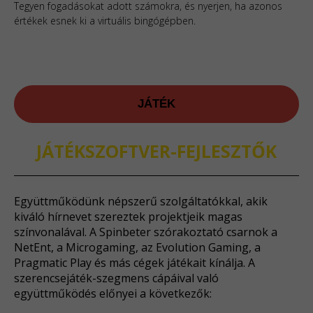
Tegyen fogadásokat adott számokra, és nyerjen, ha azonos
értékek esnek ki a virtuális bingógépben.
JÁTÉK
JÁTÉKSZOFTVER-FEJLESZTŐK
Együttműködünk népszerű szolgáltatókkal, akik
kiváló hírnevet szereztek projektjeik magas
színvonalával. A Spinbeter szórakoztató csarnok a
NetEnt, a Microgaming, az Evolution Gaming, a
Pragmatic Play és más cégek játékait kínálja. A
szerencsejáték-szegmens cápáival való
együttműködés előnyei a következők: