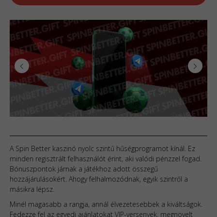
A Spin Better kaszinó nyolc szintű hűségprogramot kínál. Ez
minden regisztrált felhasználót érint, aki valódi pénzzel fogad.
Bónuszpontok járnak a játékhoz adott összegű
hozzájárulásokért. Ahogy felhalmozódnak, egyik szintről a
másikra lépsz.
Minél magasabb a rangja, annál élvezetesebbek a kiváltságok.
Fedezze fel az egyedi ajánlatokat VIP-versenyek, megnövelt