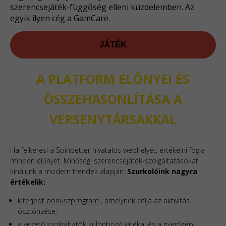
szerencsejáték-függőség elleni küzdelemben. Az
egyik ilyen cég a GamCare.
JÁTÉK
A PLATFORM ELŐNYEI ÉS
ÖSSZEHASONLÍTÁSA A
VERSENYTÁRSAKKAL
Ha felkeresi a Spinbetter hivatalos webhelyét, értékelni fogja
minden előnyét. Minőségi szerencsejáték-szolgáltatásokat
kínálunk a modern trendek alapján.
Szurkolóink ​​nagyra
értékelik:
kiterjedt bónuszprogram
, amelynek célja az aktivitás
ösztönzése;
a vezető szolgáltatók különböző játékai és a nyerőgép-