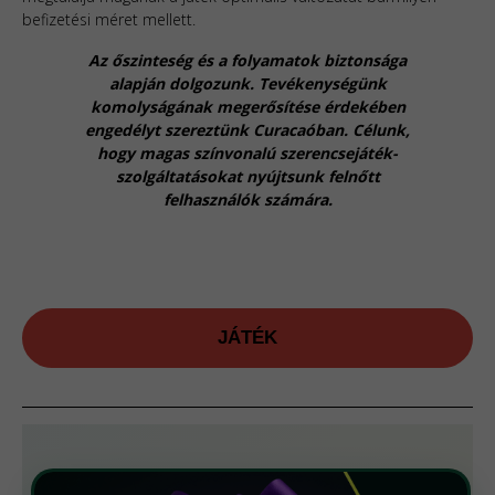
befizetési méret mellett.
Az őszinteség és a folyamatok biztonsága
alapján dolgozunk. Tevékenységünk
komolyságának megerősítése érdekében
engedélyt szereztünk Curacaóban. Célunk,
hogy magas színvonalú szerencsejáték-
szolgáltatásokat nyújtsunk felnőtt
felhasználók számára.
JÁTÉK