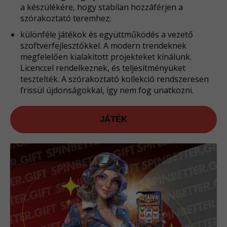
a készülékére, hogy stabilan hozzáférjen a
szórakoztató teremhez;
különféle játékok és együttműködés a vezető
szoftverfejlesztőkkel. A modern trendeknek
megfelelően kialakított projekteket kínálunk.
Licenccel rendelkeznek, és teljesítményüket
tesztelték. A szórakoztató kollekció rendszeresen
frissül újdonságokkal, így nem fog unatkozni.
JÁTÉK