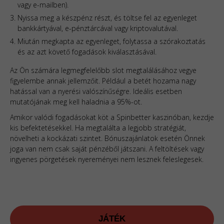
vagy e-mailben).
Nyissa meg a készpénz részt, és töltse fel az egyenleget
bankkártyával, e-pénztárcával vagy kriptovalutával.
Miután megkapta az egyenleget, folytassa a szórakoztatás
és az azt követő fogadások kiválasztásával.
Az Ön számára legmegfelelőbb slot megtalálásához vegye
figyelembe annak jellemzőit. Például a betét hozama nagy
hatással van a nyerési valószínűségre. Ideális esetben
mutatójának meg kell haladnia a 95%-ot.
Amikor valódi fogadásokat köt a Spinbetter kaszinóban, kezdje
kis befektetésekkel. Ha megtalálta a legjobb stratégiát,
növelheti a kockázati szintet. Bónuszajánlatok esetén Önnek
joga van nem csak saját pénzéből játszani. A feltöltések vagy
ingyenes pörgetések nyereményei nem lesznek feleslegesek.
JÁTÉK