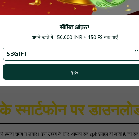
थिर इंटरनेट कनेक्शन हो।
सीमित ऑफ़र!
अपने खाते में 150,000 INR + 150 FS तक पाएँ
SBGIFT
केशन की पूरी कार्यक्षमता से परिचित हो जाएँ। आप जल्दी से प्रोग्राम डाउनलोड कर लें
शुरू
ीके स्मार्टफोन पर डाउनलो
े ज़्यादा समय न लगाएं। इस उद्देश्य के लिए, आपको एक apk फ़ाइल दी जाती है, जो एक