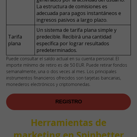
La estructura de comisiones es
adecuada para pagos instantáneos e
ingresos pasivos a largo plazo.
Un sistema de tarifa plana simple y
Tarifa
predecible. Recibirá una cantidad
plana
específica por lograr resultados
predeterminados.
Puede consultar el saldo actual en su cuenta personal. El
importe mínimo de retiro es de 50 EUR. Puede retirar fondos
semanalmente, una o dos veces al mes. Los principales
instrumentos financieros ofrecidos son tarjetas bancarias,
monederos electrónicos y criptomonedas.
REGISTRO
Herramientas de
marketing en Spinbetter