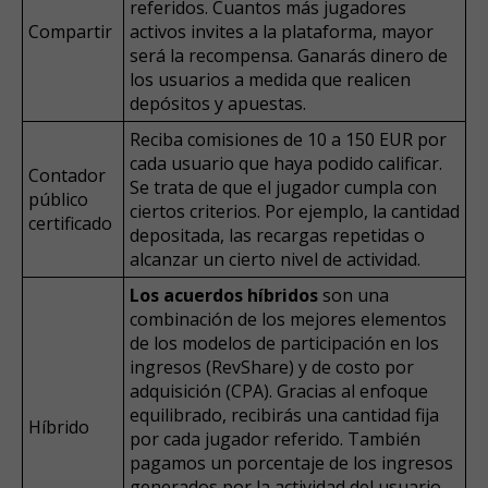
referidos. Cuantos más jugadores
Compartir
activos invites a la plataforma, mayor
será la recompensa. Ganarás dinero de
los usuarios a medida que realicen
depósitos y apuestas.
Reciba comisiones de 10 a 150 EUR por
cada usuario que haya podido calificar.
Contador
Se trata de que el jugador cumpla con
público
ciertos criterios. Por ejemplo, la cantidad
certificado
depositada, las recargas repetidas o
alcanzar un cierto nivel de actividad.
Los acuerdos híbridos
son una
combinación de los mejores elementos
de los modelos de participación en los
ingresos (RevShare) y de costo por
adquisición (CPA). Gracias al enfoque
equilibrado, recibirás una cantidad fija
Híbrido
por cada jugador referido. También
pagamos un porcentaje de los ingresos
generados por la actividad del usuario.