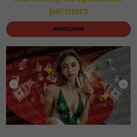
partners
PARTICIPAR