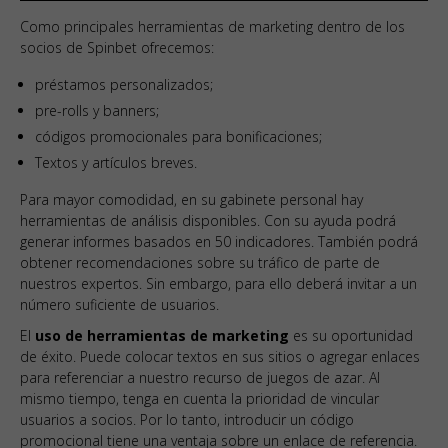
Como principales herramientas de marketing dentro de los
socios de Spinbet ofrecemos:
préstamos personalizados;
pre-rolls y banners;
códigos promocionales para bonificaciones;
Textos y artículos breves.
Para mayor comodidad, en su gabinete personal hay
herramientas de análisis disponibles. Con su ayuda podrá
generar informes basados ​​en 50 indicadores. También podrá
obtener recomendaciones sobre su tráfico de parte de
nuestros expertos. Sin embargo, para ello deberá invitar a un
número suficiente de usuarios.
El
uso de herramientas de marketing
es su oportunidad
de éxito. Puede colocar textos en sus sitios o agregar enlaces
para referenciar a nuestro recurso de juegos de azar. Al
mismo tiempo, tenga en cuenta la prioridad de vincular
usuarios a socios. Por lo tanto, introducir un código
promocional tiene una ventaja sobre un enlace de referencia.