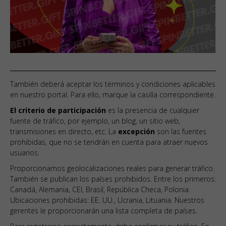
También deberá aceptar los términos y condiciones aplicables
en nuestro portal. Para ello, marque la casilla correspondiente.
El criterio de participación
es la presencia de cualquier
fuente de tráfico, por ejemplo, un blog, un sitio web,
transmisiones en directo, etc. La
excepción
son las fuentes
prohibidas, que no se tendrán en cuenta para atraer nuevos
usuarios.
Proporcionamos geolocalizaciones reales para generar tráfico.
También se publican los países prohibidos. Entre los primeros:
Canadá, Alemania, CEI, Brasil, República Checa, Polonia.
Ubicaciones prohibidas: EE. UU., Ucrania, Lituania. Nuestros
gerentes le proporcionarán una lista completa de países.