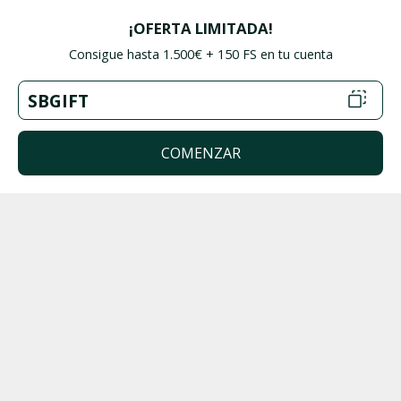
¡OFERTA LIMITADA!
Consigue hasta 1.500€ + 150 FS en tu cuenta
SBGIFT
COMENZAR
2026 Spinbetter
¡Bienvenido a SpinBetter! Disfruta de juegos sin interrupciones