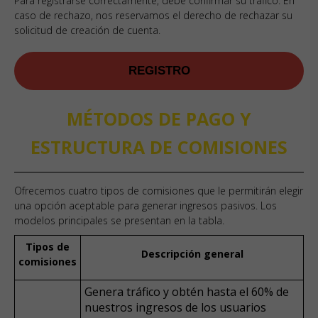
Para registrarse correctamente, debe confirmar su tráfico. En
caso de rechazo, nos reservamos el derecho de rechazar su
solicitud de creación de cuenta.
REGISTRO
MÉTODOS DE PAGO Y
ESTRUCTURA DE COMISIONES
Ofrecemos cuatro tipos de comisiones que le permitirán elegir
una opción aceptable para generar ingresos pasivos. Los
modelos principales se presentan en la tabla.
Tipos de
Descripción general
comisiones
Genera tráfico y obtén hasta el 60% de
nuestros ingresos de los usuarios