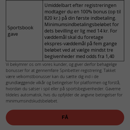
Umiddelbart efter registreringen
modtager du en 100% bonus (op til
820 kr.) på din første indbetaling.
Minimumsindbetalingsbeløbet for
Sportsbook
dets bevilling er lig med 14 kr. For
gave
væddemål skal du foretage
ekspres-væddemål på fem gange
beløbet ved at vælge mindst tre
begivenheder med odds fra 1,40
Vi bekymrer os om vores kunder, og giver derfor behagelige
bonusser for at gennemføre Spinbetter-registrering. Takket
være velkomstbonusser kan du sætte dig ind i de
grundlæggende vilkår og betingelser for platformen og forstå,
hvordan du satser i spil eller på sportsbegivenheder. Gaverne
tildeles automatisk, hvis du opfylder de angivne betingelser for
minimumsindskudsbeløbet.
FÅ