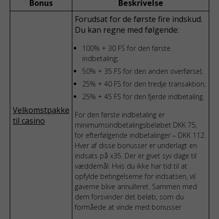
Bonus
Beskrivelse
Forudsat for de første fire indskud.
Du kan regne med følgende:
100% + 30 FS for den første
indbetaling;
50% + 35 FS for den anden overførsel;
25% + 40 FS for den tredje transaktion;
25% + 45 FS for den fjerde indbetaling.
Velkomstpakke
For den første indbetaling er
til casino
minimumsindbetalingsbeløbet DKK 75,
for efterfølgende indbetalinger – DKK 112.
Hver af disse bonusser er underlagt en
indsats på x35. Der er givet syv dage til
væddemål. Hvis du ikke har tid til at
opfylde betingelserne for indsatsen, vil
gaverne blive annulleret. Sammen med
dem forsvinder det beløb, som du
formåede at vinde med bonusser