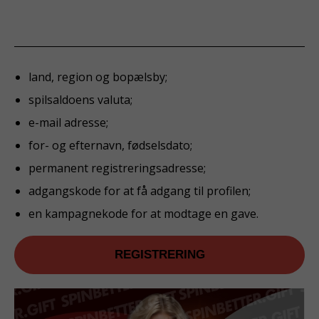
land, region og bopælsby;
spilsaldoens valuta;
e-mail adresse;
for- og efternavn, fødselsdato;
permanent registreringsadresse;
adgangskode for at få adgang til profilen;
en kampagnekode for at modtage en gave.
REGISTRERING