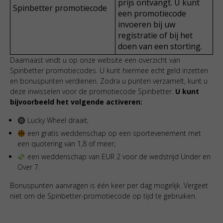
prijs ontvangt. U kunt
Spinbetter promotiecode
een promotiecode
invoeren bij uw
registratie of bij het
doen van een storting.
Daarnaast vindt u op onze website een overzicht van
Spinbetter promotiecodes. U kunt hiermee echt geld inzetten
en bonuspunten verdienen. Zodra u punten verzamelt, kunt u
deze inwisselen voor de promotiecode Spinbetter.
U kunt
bijvoorbeeld het volgende activeren:
Lucky Wheel draait;
een gratis weddenschap op een sportevenement met
een quotering van 1,8 of meer;
een weddenschap van EUR 2 voor de wedstrijd Under en
Over 7.
Bonuspunten aanvragen is één keer per dag mogelijk. Vergeet
niet om de Spinbetter-promotiecode op tijd te gebruiken.