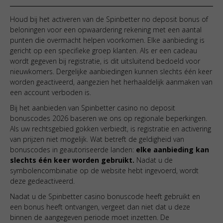
Houd bij het activeren van de Spinbetter no deposit bonus of
beloningen voor een opwaardering rekening met een aantal
punten die overmacht helpen voorkomen. Elke aanbieding is
gericht op een specifieke groep klanten. Als er een cadeau
wordt gegeven bij registratie, is dit uitsluitend bedoeld voor
nieuwkomers. Dergelijke aanbiedingen kunnen slechts één keer
worden geactiveerd, aangezien het herhaaldelijk aanmaken van
een account verboden is.
Bij het aanbieden van Spinbetter casino no deposit
bonuscodes 2026 baseren we ons op regionale beperkingen.
Als uw rechtsgebied gokken verbiedt, is registratie en activering
van prijzen niet mogelijk. Wat betreft de geldigheid van
bonuscodes in geautoriseerde landen:
elke aanbieding kan
slechts één keer worden gebruikt.
Nadat u de
symbolencombinatie op de website hebt ingevoerd, wordt
deze gedeactiveerd.
Nadat u de Spinbetter casino bonuscode heeft gebruikt en
een bonus heeft ontvangen, vergeet dan niet dat u deze
binnen de aangegeven periode moet inzetten. De