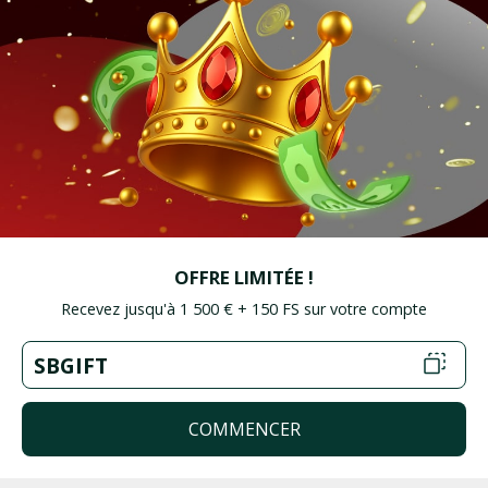
Zijn bonussen beschikbaar voor gebruikers
van mobiele apparaten?
OFFRE LIMITÉE !
Recevez jusqu'à 1 500 € + 150 FS sur votre compte
SBGIFT
COMMENCER