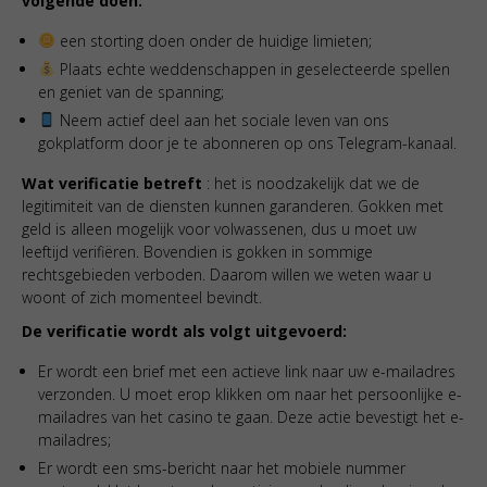
volgende doen:
een storting doen onder de huidige limieten;
Plaats echte weddenschappen in geselecteerde spellen
en geniet van de spanning;
Neem actief deel aan het sociale leven van ons
gokplatform door je te abonneren op ons Telegram-kanaal.
Wat verificatie betreft
: het is noodzakelijk dat we de
legitimiteit van de diensten kunnen garanderen. Gokken met
geld is alleen mogelijk voor volwassenen, dus u moet uw
leeftijd verifiëren. Bovendien is gokken in sommige
rechtsgebieden verboden. Daarom willen we weten waar u
woont of zich momenteel bevindt.
De verificatie wordt als volgt uitgevoerd:
Er wordt een brief met een actieve link naar uw e-mailadres
verzonden. U moet erop klikken om naar het persoonlijke e-
mailadres van het casino te gaan. Deze actie bevestigt het e-
mailadres;
Er wordt een sms-bericht naar het mobiele nummer