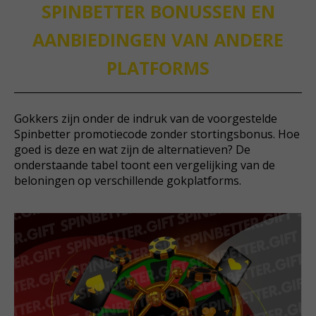
SPINBETTER BONUSSEN EN
AANBIEDINGEN VAN ANDERE
PLATFORMS
Gokkers zijn onder de indruk van de voorgestelde
Spinbetter promotiecode zonder stortingsbonus. Hoe
goed is deze en wat zijn de alternatieven? De
onderstaande tabel toont een vergelijking van de
beloningen op verschillende gokplatforms.