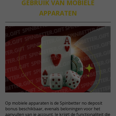
GEBRUIK VAN MOBIELE
APPARATEN
Op mobiele apparaten is de Spinbetter no deposit
bonus beschikbaar, evenals beloningen voor het
aanvullen van je account. Je krijgt de functionaliteit die